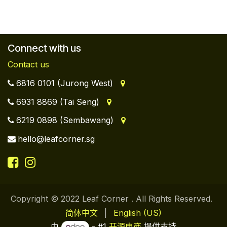
Connect with us
Contact us
6816 0101 (Jurong West)
6931 8869 (Tai Seng)
6219 0898 (Sembawang)
hello@leafcorner.sg
Copyright © 2022 Leaf Corner . All Rights Reserved.
简体中文
|
English (US)
由
- #1
开源电商
提供支持